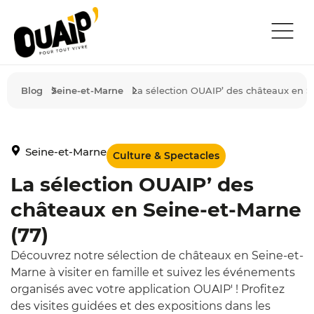
TROUVER UN 
QUI SOMMES-NOUS
PUBLIER UN 
TÉLÉCHARGER L’APP
Blog
Seine-et-Marne
La sélection OUAIP’ des châteaux en S
Seine-et-Marne
Culture & Spectacles
La sélection OUAIP’ des
châteaux en Seine-et-Marne
(77)
Découvrez notre sélection de châteaux en Seine-et-
Marne à visiter en famille et suivez les événements
organisés avec votre application OUAIP' ! Profitez
des visites guidées et des expositions dans les