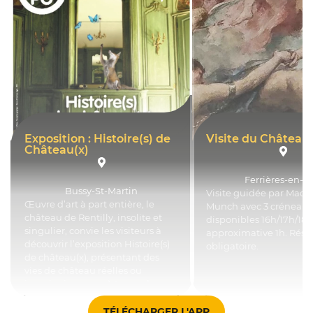
Exposition : Histoire(s) de
Visite du Château
Château(x)
Ferrières-en-Br
Bussy-St-Martin
Visite guidée par Mad
Œuvre d’art à part entière, le
Munch avec 3 créneaux
château de Rentilly, insolite et
disponibles 16h/17h/18
singulier, convie les visiteurs à
approximative 1h. Rése
découvrir l’exposition Histoire(s)
obligatoire.
de château(x), présentant des
vies de château réelles ou
imaginaires, vues à travers le
prisme de l’art.
TÉLÉCHARGER L'APP