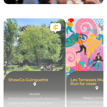
ShowCo Guinguette
Les Terrasses Musi
Run for cover
Noisiel
Magny Le Hong
ShowCo vous accueille dans une
Concert de Run for cove
ambiance Jazz/Crooner des
nombreux artistes amat