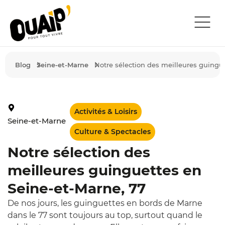
TROUVER UN 
QUI SOMMES-NOUS
PUBLIER UN 
TÉLÉCHARGER L’APP
Blog
Seine-et-Marne
Notre sélection des meilleures guingu
Activités & Loisirs
Seine-et-Marne
Culture & Spectacles
Notre sélection des
meilleures guinguettes en
Seine-et-Marne, 77
De nos jours, les guinguettes en bords de Marne
dans le 77 sont toujours au top, surtout quand le