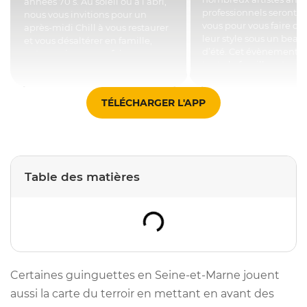
années 70’s. Au soleil ou à l’abri,
professionnels seront a
nous vous invitions pour un
vous pour vous faire dé
après-midi Chill à vous restaurer
leur style sous un beau 
et vous désaltérer en famille,
d’été. Cet évènement 
entre amis ou pour faire
toute la famille est pro
connaissances.
gratuitement par la Vill
TÉLÉCHARGER L'APP
Table des matières
Certaines guinguettes en Seine-et-Marne jouent
aussi la carte du terroir en mettant en avant des